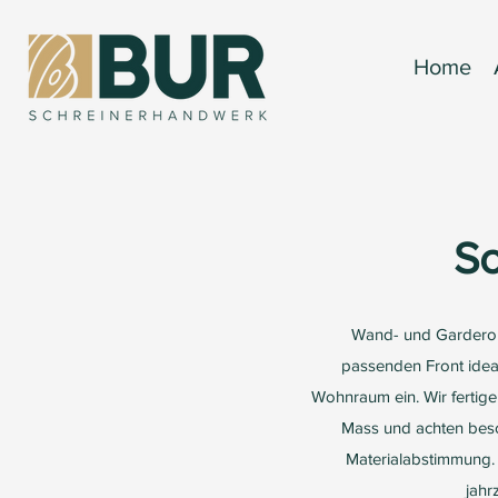
Home
S
Wand- und Garderob
passenden Front idea
Wohnraum ein. Wir fertig
Mass und achten beso
Materialabstimmung. 
jahr